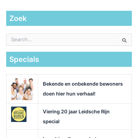
Zoek
Z
o
e
k
Specials
n
a
a
r
Bekende en onbekende bewoners
:
doen hier hun verhaal!
Viering 20 jaar Leidsche Rijn
special