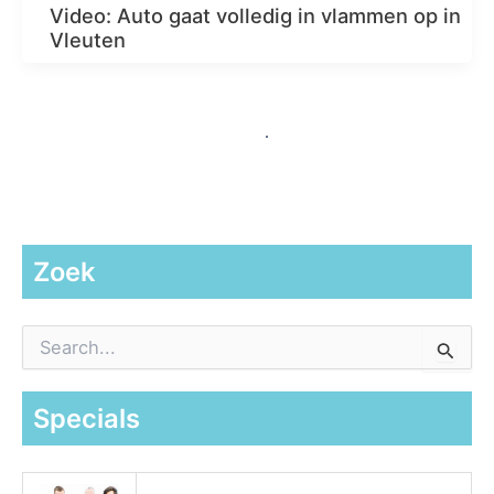
Video: Auto gaat volledig in vlammen op in
Vleuten
Zoek
Z
o
e
k
Specials
n
a
a
r