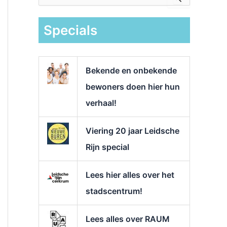
e
k
Specials
n
a
a
r
Bekende en onbekende
:
bewoners doen hier hun
verhaal!
Viering 20 jaar Leidsche
Rijn special
Lees hier alles over het
stadscentrum!
Lees alles over RAUM