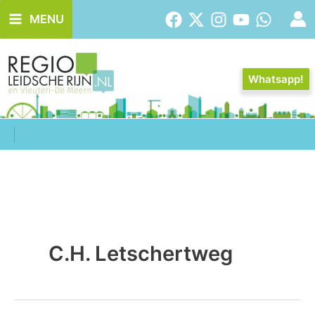
Ga
MENU
naar
de
inhoud
Whatsapp!
C.H. Letschertweg