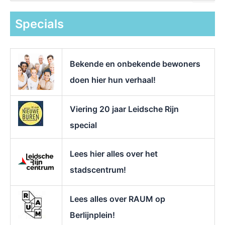
e
k
Specials
n
a
a
r
Bekende en onbekende bewoners
:
doen hier hun verhaal!
Viering 20 jaar Leidsche Rijn
special
Lees hier alles over het
stadscentrum!
Lees alles over RAUM op
Berlijnplein!