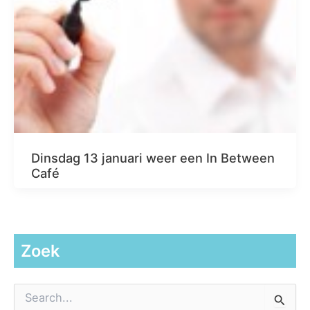
Dinsdag 13 januari weer een In Between
Café
Zoek
Z
o