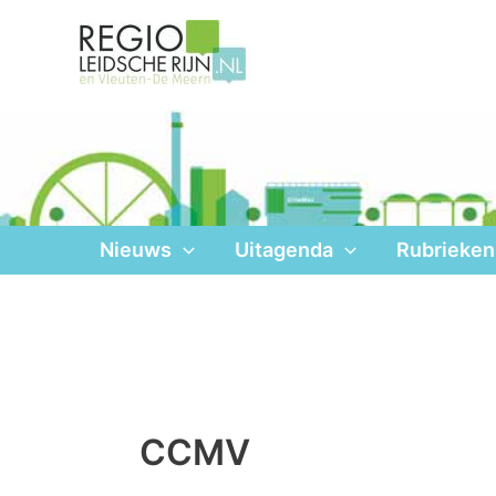
Ga
naar
de
inhoud
Nieuws
Uitagenda
Rubrieken
CCMV