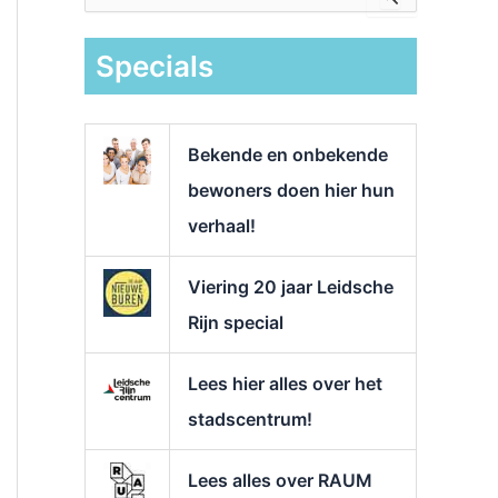
e
k
Specials
n
a
a
r
Bekende en onbekende
:
bewoners doen hier hun
verhaal!
Viering 20 jaar Leidsche
Rijn special
Lees hier alles over het
stadscentrum!
Lees alles over RAUM