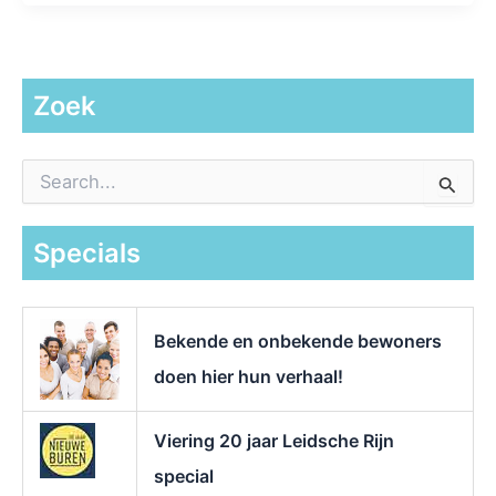
Zoek
Z
o
e
k
Specials
n
a
a
r
Bekende en onbekende bewoners
:
doen hier hun verhaal!
Viering 20 jaar Leidsche Rijn
special