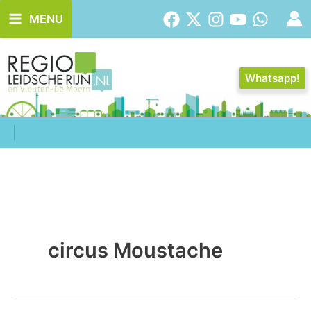
Ga
MENU
naar
de
inhoud
Whatsapp!
circus Moustache