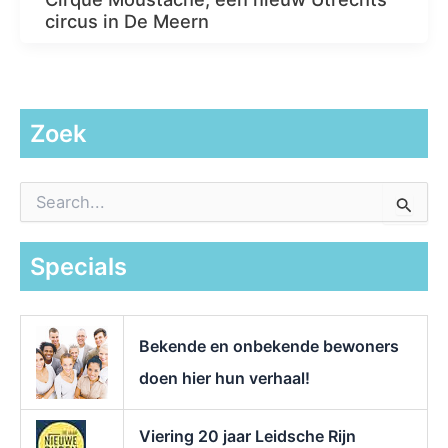
circus in De Meern
Zoek
Z
o
e
k
Specials
n
a
a
r
Bekende en onbekende bewoners
:
doen hier hun verhaal!
Viering 20 jaar Leidsche Rijn