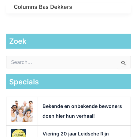
Columns Bas Dekkers
Zoek
Z
o
e
k
Specials
n
a
a
r
Bekende en onbekende bewoners
:
doen hier hun verhaal!
Viering 20 jaar Leidsche Rijn