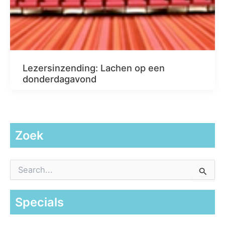
Lezersinzending: Lachen op een
donderdagavond
Zoek
Z
o
e
k
Specials
n
a
a