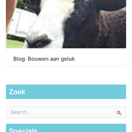
Blog: Bouwen aan geluk
Zoek
Z
o
e
k
Specials