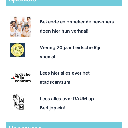
n
a
a
r
Bekende en onbekende bewoners
:
doen hier hun verhaal!
Viering 20 jaar Leidsche Rijn
special
Lees hier alles over het
stadscentrum!
Lees alles over RAUM op
Berlijnplein!