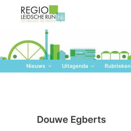
Ga
naar
de
inhoud
Nieuws
Uitagenda
Rubrieken
Douwe Egberts