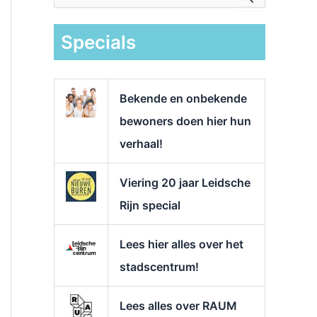
e
k
Specials
n
a
a
r
Bekende en onbekende
:
bewoners doen hier hun
verhaal!
Viering 20 jaar Leidsche
Rijn special
Lees hier alles over het
stadscentrum!
Lees alles over RAUM