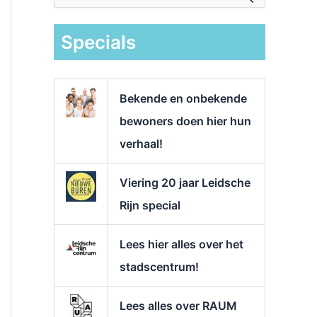
e
k
Specials
n
a
a
r
Bekende en onbekende
:
bewoners doen hier hun
verhaal!
Viering 20 jaar Leidsche
Rijn special
Lees hier alles over het
stadscentrum!
Lees alles over RAUM