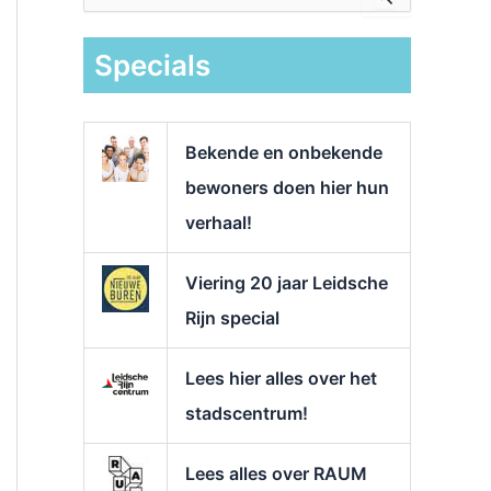
e
k
Specials
n
a
a
r
Bekende en onbekende
:
bewoners doen hier hun
verhaal!
Viering 20 jaar Leidsche
Rijn special
Lees hier alles over het
stadscentrum!
Lees alles over RAUM