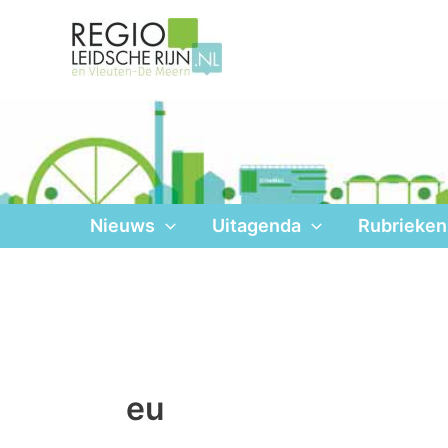
Ga
naar
de
inhoud
Nieuws
Uitagenda
Rubrieken
eu