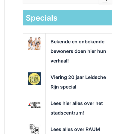
e
k
Specials
n
a
a
r
Bekende en onbekende
:
bewoners doen hier hun
verhaal!
Viering 20 jaar Leidsche
Rijn special
Lees hier alles over het
stadscentrum!
Lees alles over RAUM