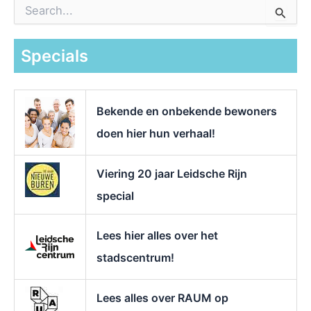
Z
o
e
k
Specials
n
a
a
r
Bekende en onbekende bewoners
:
doen hier hun verhaal!
Viering 20 jaar Leidsche Rijn
special
Lees hier alles over het
stadscentrum!
Lees alles over RAUM op