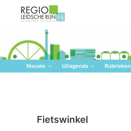
Ga
naar
de
inhoud
Nieuws
Uitagenda
Rubrieken
Fietswinkel