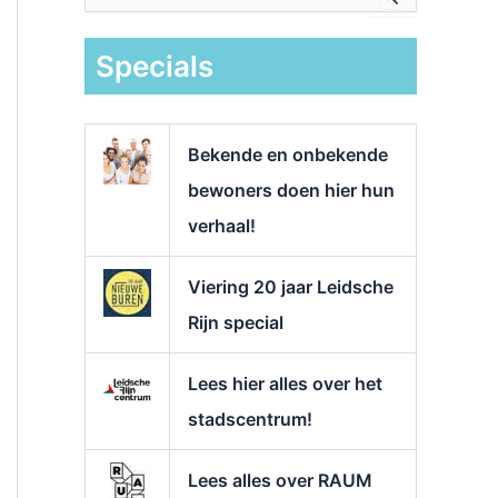
e
k
Specials
n
a
a
r
Bekende en onbekende
:
bewoners doen hier hun
verhaal!
Viering 20 jaar Leidsche
Rijn special
Lees hier alles over het
stadscentrum!
Lees alles over RAUM