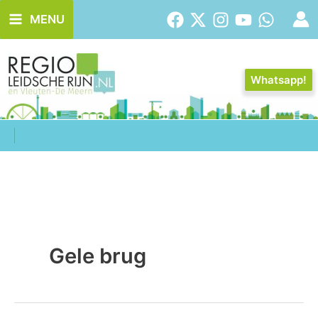
Ga
MENU
naar
de
inhoud
Whatsapp!
Gele brug