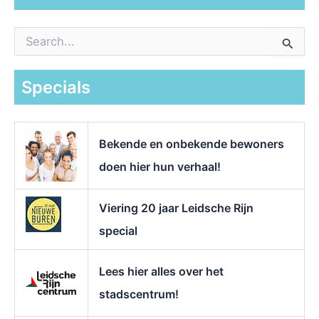
Z
o
e
k
Specials
n
a
a
r
Bekende en onbekende bewoners
:
doen hier hun verhaal!
Viering 20 jaar Leidsche Rijn
special
Lees hier alles over het
stadscentrum!