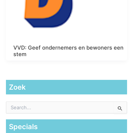
VVD: Geef ondernemers en bewoners een
stem
Zoek
Z
o
e
k
Specials
n