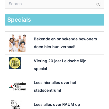
Z
o
e
k
Specials
n
a
a
r
Bekende en onbekende bewoners
:
doen hier hun verhaal!
Viering 20 jaar Leidsche Rijn
special
Lees hier alles over het
stadscentrum!
Lees alles over RAUM op