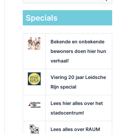
e
k
Specials
n
a
a
r
Bekende en onbekende
:
bewoners doen hier hun
verhaal!
Viering 20 jaar Leidsche
Rijn special
Lees hier alles over het
stadscentrum!
Lees alles over RAUM