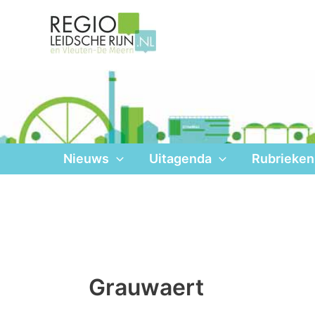
Ga
naar
de
inhoud
Nieuws
Uitagenda
Rubrieken
Grauwaert