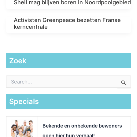
Shell mag blijven boren in Noordpoolgebied
Activisten Greenpeace bezetten Franse
kerncentrale
Zoek
Z
o
e
k
Specials
n
a
a
r
Bekende en onbekende bewoners
:
doen hier hun verhaal!