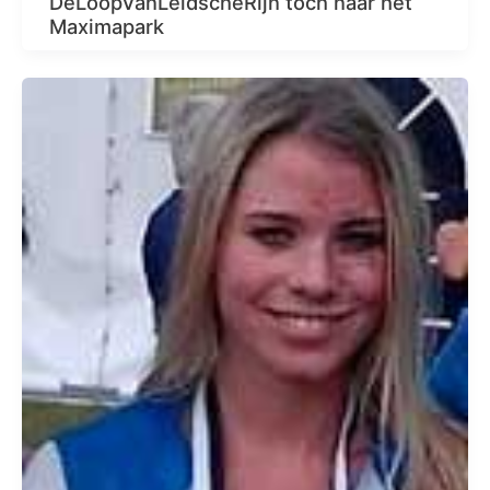
DeLoopVanLeidscheRijn toch naar het
Maximapark