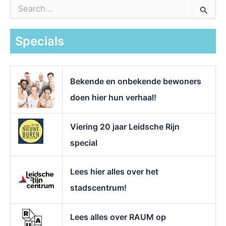
Z
o
e
k
Specials
n
a
a
r
Bekende en onbekende bewoners
:
doen hier hun verhaal!
Viering 20 jaar Leidsche Rijn
special
Lees hier alles over het
stadscentrum!
Lees alles over RAUM op