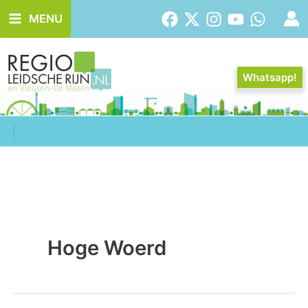
Ga
MENU
naar
de
inhoud
Whatsapp!
Hoge Woerd