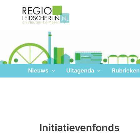
Ga
naar
de
inhoud
Nieuws
Uitagenda
Rubrieken
Initiatievenfonds