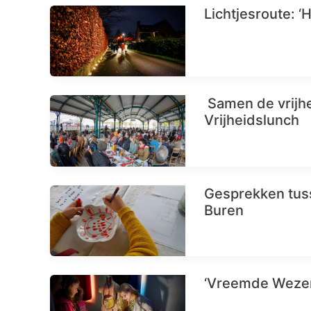
Lichtjesroute: ‘H
Samen de vrijhei
Vrijheidslunch
Gesprekken tuss
Buren
‘Vreemde Wezen