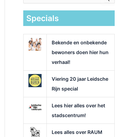
e
k
Specials
n
a
a
r
Bekende en onbekende
:
bewoners doen hier hun
verhaal!
Viering 20 jaar Leidsche
Rijn special
Lees hier alles over het
stadscentrum!
Lees alles over RAUM