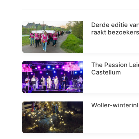
Derde editie va
raakt bezoeker
The Passion Leid
Castellum
Woller-winterin