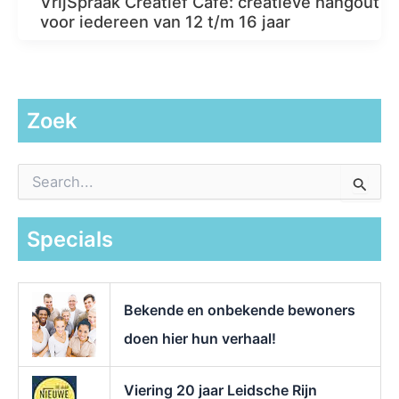
VrijSpraak Creatief Café: creatieve hangout
voor iedereen van 12 t/m 16 jaar
Zoek
Z
o
e
k
Specials
n
a
a
r
Bekende en onbekende bewoners
:
doen hier hun verhaal!
Viering 20 jaar Leidsche Rijn