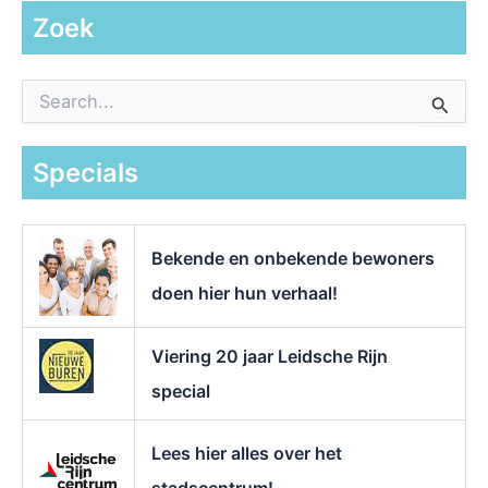
Zoek
Z
o
e
k
Specials
n
a
a
r
Bekende en onbekende bewoners
:
doen hier hun verhaal!
Viering 20 jaar Leidsche Rijn
special
Lees hier alles over het