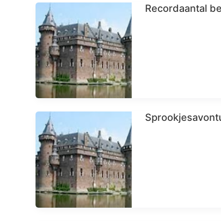
Recordaantal be
Sprookjesavontu