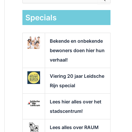
e
k
Specials
n
a
a
r
Bekende en onbekende
:
bewoners doen hier hun
verhaal!
Viering 20 jaar Leidsche
Rijn special
Lees hier alles over het
stadscentrum!
Lees alles over RAUM