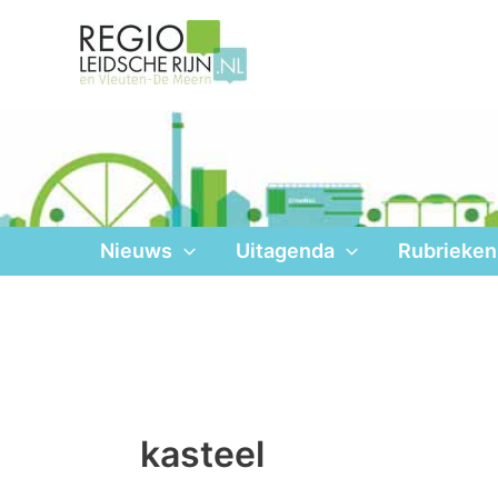
Ga
naar
de
inhoud
Nieuws
Uitagenda
Rubrieken
kasteel