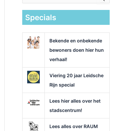
e
k
Specials
n
a
a
r
Bekende en onbekende
:
bewoners doen hier hun
verhaal!
Viering 20 jaar Leidsche
Rijn special
Lees hier alles over het
stadscentrum!
Lees alles over RAUM