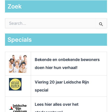
Zoek
Z
o
e
k
Specials
n
a
a
r
Bekende en onbekende bewoners
:
doen hier hun verhaal!
Viering 20 jaar Leidsche Rijn
special
Lees hier alles over het