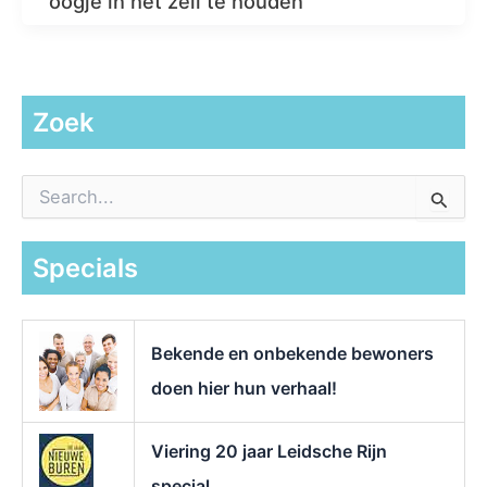
oogje in het zeil te houden
Zoek
Z
o
e
k
Specials
n
a
a
r
Bekende en onbekende bewoners
:
doen hier hun verhaal!
Viering 20 jaar Leidsche Rijn
special