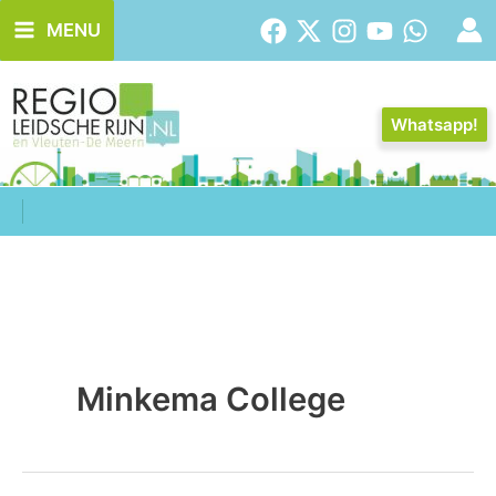
Ga
MENU
naar
de
inhoud
Whatsapp!
Minkema College