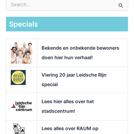
Z
o
e
k
Specials
n
a
a
r
Bekende en onbekende bewoners
:
doen hier hun verhaal!
Viering 20 jaar Leidsche Rijn
special
Lees hier alles over het
stadscentrum!
Lees alles over RAUM op