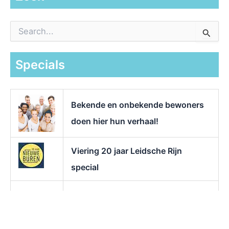
Z
o
e
k
Specials
n
a
a
r
Bekende en onbekende bewoners
:
doen hier hun verhaal!
Viering 20 jaar Leidsche Rijn
special
Lees hier alles over het
stadscentrum!