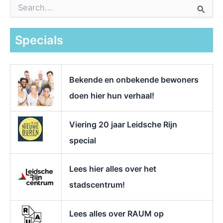
Z
o
e
k
Specials
n
a
a
r
Bekende en onbekende bewoners
:
doen hier hun verhaal!
Viering 20 jaar Leidsche Rijn
special
Lees hier alles over het
stadscentrum!
Lees alles over RAUM op