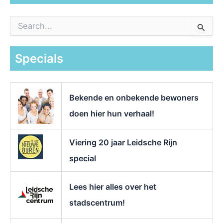
Z
o
e
k
Specials
n
a
a
r
Bekende en onbekende bewoners
:
doen hier hun verhaal!
Viering 20 jaar Leidsche Rijn
special
Lees hier alles over het
stadscentrum!