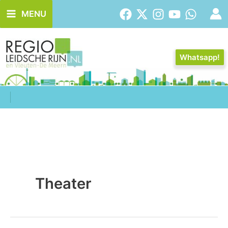
Ga
MENU
naar
de
inhoud
Whatsapp!
Theater