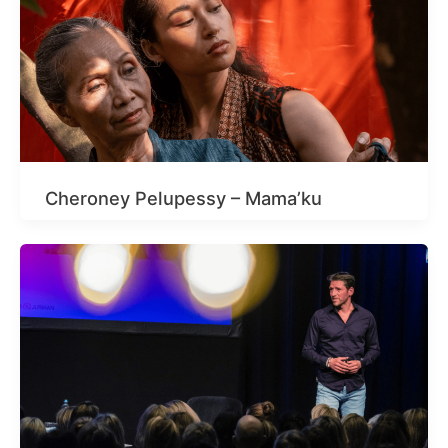
Cheroney Pelupessy – Mama’ku