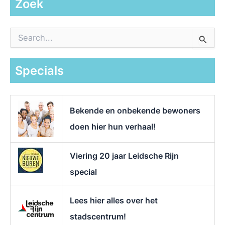
Zoek
Z
o
e
k
Specials
n
a
a
r
Bekende en onbekende bewoners
:
doen hier hun verhaal!
Viering 20 jaar Leidsche Rijn
special
Lees hier alles over het
stadscentrum!