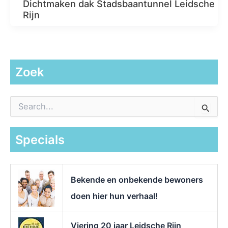
Dichtmaken dak Stadsbaantunnel Leidsche
Rijn
Zoek
Z
o
e
k
Specials
n
a
a
r
Bekende en onbekende bewoners
:
doen hier hun verhaal!
Viering 20 jaar Leidsche Rijn