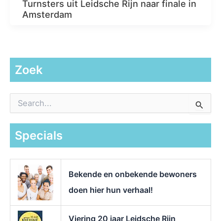
Turnsters uit Leidsche Rijn naar finale in
Amsterdam
Zoek
Z
o
e
k
Specials
n
a
a
r
Bekende en onbekende bewoners
:
doen hier hun verhaal!
Viering 20 jaar Leidsche Rijn