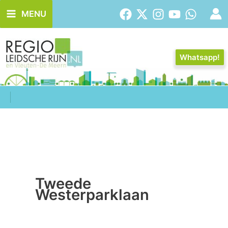
Ga
MENU
naar
de
inhoud
Whatsapp!
Tweede
Westerparklaan