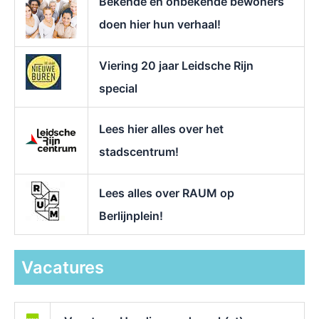
Bekende en onbekende bewoners
:
doen hier hun verhaal!
Viering 20 jaar Leidsche Rijn
special
Lees hier alles over het
stadscentrum!
Lees alles over RAUM op
Berlijnplein!
Vacatures