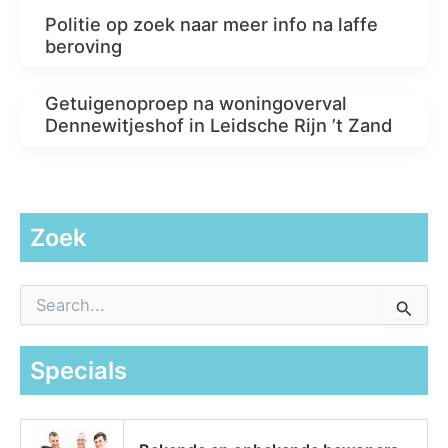
Politie op zoek naar meer info na laffe
beroving
Getuigenoproep na woningoverval
Dennewitjeshof in Leidsche Rijn ’t Zand
Zoek
Z
o
e
k
Specials
n
a
a
r