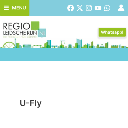
Ga
MENU
naar
de
inhoud
Whatsapp!
U-Fly