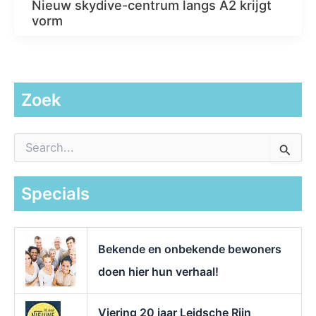
Nieuw skydive-centrum langs A2 krijgt
vorm
Zoek
Z
o
e
k
Specials
n
a
a
r
Bekende en onbekende bewoners
:
doen hier hun verhaal!
Viering 20 jaar Leidsche Rijn