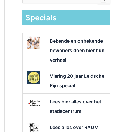
e
k
Specials
n
a
a
r
Bekende en onbekende
:
bewoners doen hier hun
verhaal!
Viering 20 jaar Leidsche
Rijn special
Lees hier alles over het
stadscentrum!
Lees alles over RAUM