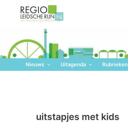
Ga
naar
de
inhoud
Nieuws
Uitagenda
Rubrieken
uitstapjes met kids