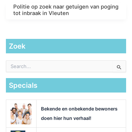
Politie op zoek naar getuigen van poging
tot inbraak in Vleuten
Zoek
Z
o
e
k
Specials
n
a
a
r
Bekende en onbekende bewoners
:
doen hier hun verhaal!