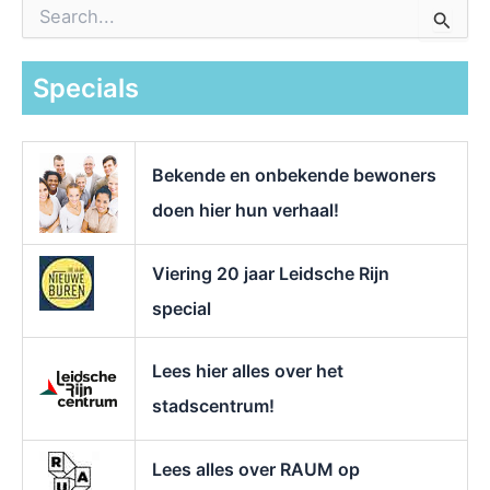
Z
o
e
k
Specials
n
a
a
r
Bekende en onbekende bewoners
:
doen hier hun verhaal!
Viering 20 jaar Leidsche Rijn
special
Lees hier alles over het
stadscentrum!
Lees alles over RAUM op