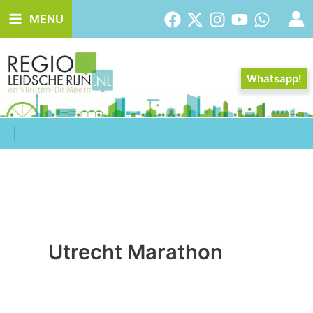
Ga
MENU
naar
de
inhoud
Whatsapp!
Utrecht Marathon