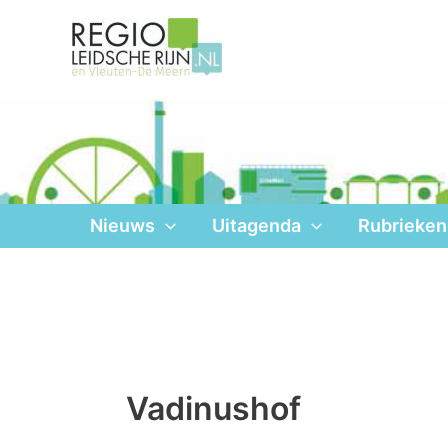
Ga
naar
de
inhoud
Nieuws
Uitagenda
Rubrieken
Vadinushof