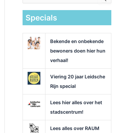
e
k
Specials
n
a
a
r
Bekende en onbekende
:
bewoners doen hier hun
verhaal!
Viering 20 jaar Leidsche
Rijn special
Lees hier alles over het
stadscentrum!
Lees alles over RAUM