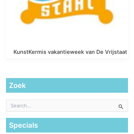
KunstKermis vakantieweek van De Vrijstaat
Zoek
Z
o
e
k
Specials
n
a