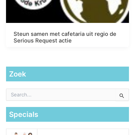
Steun samen met cafetaria uit regio de
Serious Request actie
Zoek
Z
o
e
k
Specials
n
a
a
r