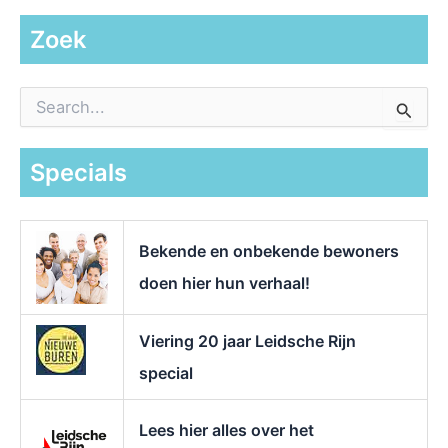
Zoek
Z
o
e
k
Specials
n
a
a
r
Bekende en onbekende bewoners
:
doen hier hun verhaal!
Viering 20 jaar Leidsche Rijn
special
Lees hier alles over het