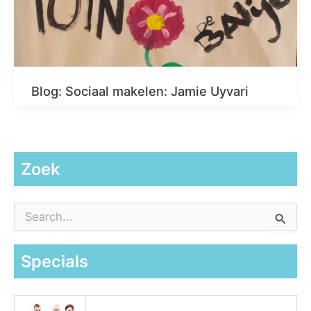
Blog: Sociaal makelen: Jamie Uyvari
Zoek
Z
o
e
k
Specials
n
a
a
r